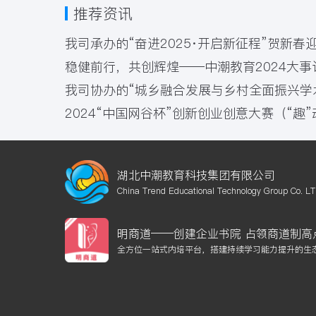
推荐资讯
我司承办的“奋进2025·开启新征程”贺新
稳健前行，共创辉煌——中潮教育2024大事
我司协办的“城乡融合发展与乡村全面振兴学
2024“中国网谷杯”创新创业创意大赛（“趣
湖北中潮教育科技集团有限公司
China Trend Educational Technology Group Co. L
明商道——创建企业书院 占领商道制高
全方位一站式内培平台，搭建持续学习能力提升的生