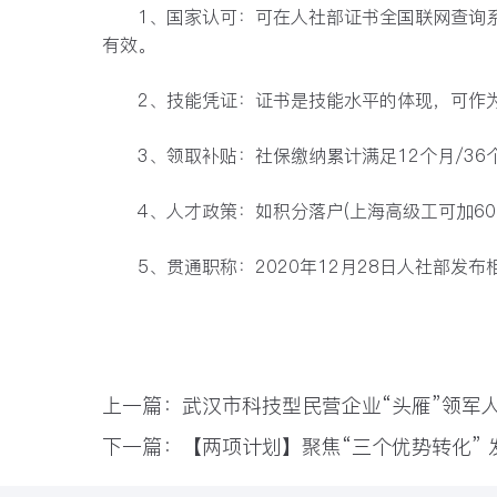
1、国家认可：
可在人社部证书全国联网查询系统(htt
有效。
2、技能凭证：
证书是技能水平的体现，可作
3、领取补贴：
社保缴纳累计满足12个月/36
4、人才政策：
如积分落户(上海高级工可加60
5、贯通职称：
2020年12月28日人社部
上一篇：武汉市科技型民营企业“头雁”领军
下一篇：【两项计划】聚焦“三个优势转化” 