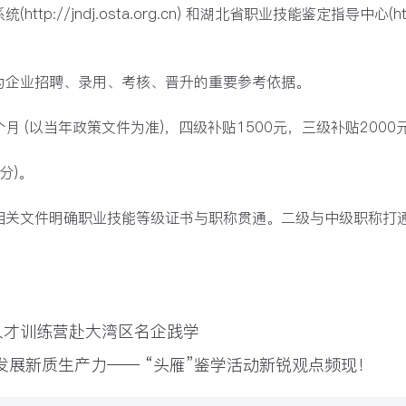
p://jndj.osta.org.cn) 和湖北省职业技能鉴定指导中心(http
为企业招聘、录用、考核、晋升的重要参考依据。
个月 (以当年政策文件为准)，四级补贴1500元，三级补贴20
分)。
发布相关文件明确职业技能等级证书与职称贯通。二级与中级职称
人才训练营赴大湾区名企践学
发展新质生产力—— “头雁”鉴学活动新锐观点频现！