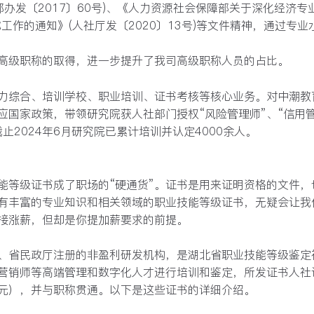
办发〔2017〕60号)、《人力资源社会保障部关于深化经济专
职称工作的通知》(人社厅发〔2020〕13号)等文件精神，通过
高级职称的取得，进一步提升了我司高级职称人员的占比。
力综合、培训学校、职业培训、证书考核等核心业务。对中潮教
国家政策，带领研究院获人社部门授权“风险管理师”、“信用管
截止2024年6月研究院已累计培训并认定4000余人
。
能等级证书成了职场的“硬通货”
。证书是用来证明资格的文件，
有丰富的专业知识和相关领域的职业技能等级证书，无疑会让我
接涨薪，
但
却是
你提加薪要求的
前提
。
、省民政厅注册的非盈利研发机构，是湖北省职业技能等级鉴定
营销师
等高端管理和数字化人才进行培训和鉴定，所发证书人社
00元），并与职称贯通。以下是这些证书的详细介绍。