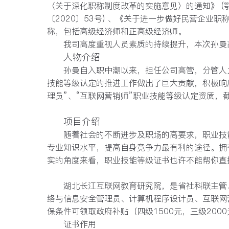
〈关于深化职称制度改革的实施意⻅〉的通知》 (鄂
〔2020〕53号) 、《关于进一步做好⺠营企业
称，包括高级经济师和正高级经济师。
我司高度重视人员素质的持续提升，本次孙曼
人物介绍
孙曼自入职中潮以来，担任公司高管，分管人
技能等级认定的推进工作做出了巨大贡献，积极响应
理员”、“互联网营销师”职业技能等级认定资质，
项目介绍
随着社会的不断进步及职场的高要求，
职业技
专业知识水平，
提高自身竞争力
最有利的途径
。拥
实的角度来看，职业技能等级证书也许不能帮你直
湖北长江互联网教育研究院
，是省社科联主管
络与信息安全管理员、计算机程序设计员、互联网
保条件可领取政府补贴（四级1500元，三级20
证
书
作
用