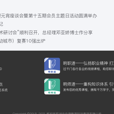
春迎元宵座谈会暨第十五期会员主题日活动圆满举办
记
术研讨会”顺利召开，总经理邓亚娇博士作分享
”动城市）复赛10强出炉
明职道——弘扬职业精神 打
TD
过千门各行各业的视频课程，助您职场
明师道——重构知识体系 引
点
发布您的优秀课程，拥有千万学子，
态系统
Copyright ©2015-2021 版权所有湖北中潮教育科技集团有限公司