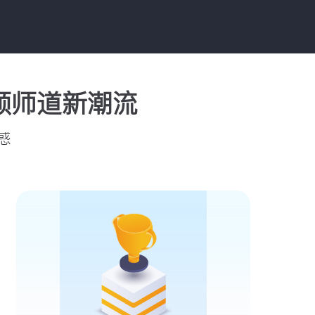
领师道新潮流
惑